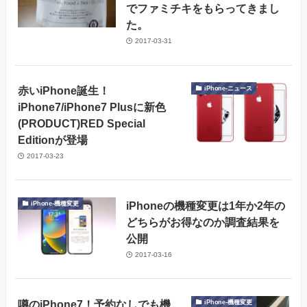
でファミチキをもらってきまし
た。
2017-03-31
赤いiPhone誕生！
iPhone-ニュース
iPhone7/iPhone7 Plusに新色
(PRODUCT)RED Special
Editionが登場
2017-03-23
iPhoneの機種変更は1年か2年の
iPhone-機種変更
どちらがお得なのか調査結果を
公開
2017-03-16
噂のiPhone7！予約なしでも機
iPhone-機種変更