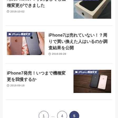
種変更ができました
2016-10-02
iPhone7は売れていない！？周
iPhone-機種変更
りで買い換えた人はいるのか調
査結果を公開
2016-09-28
iPhone7発売！いつまで機種変
iPhone-機種変更
更を我慢するか
2016-09-16
1
...
4
5