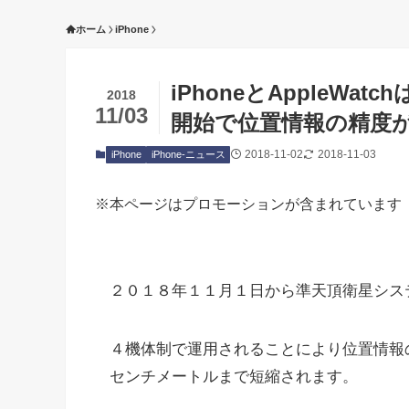
ホーム
iPhone
iPhoneとAppleWa
2018
11/03
開始で位置情報の精度
2018-11-02
2018-11-03
iPhone
iPhone-ニュース
※本ページはプロモーションが含まれています
２０１８年１１月１日から準天頂衛星シス
４機体制で運用されることにより位置情報
センチメートルまで短縮されます。