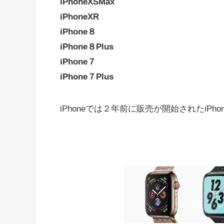
iPhoneXSMax
iPhoneXR
iPhone８
iPhone８Plus
iPhone７
iPhone７Plus
iPhoneでは２年前に販売が開始されたiP