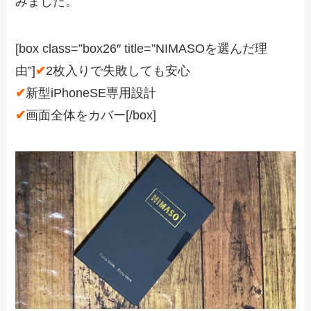
みました。
[box class=”box26″ title=”NIMASOを選んだ理
由”]
✔
2枚入りで失敗しても安心
✔
新型iPhoneSE専用設計
✔
画面全体をカバー[/box]